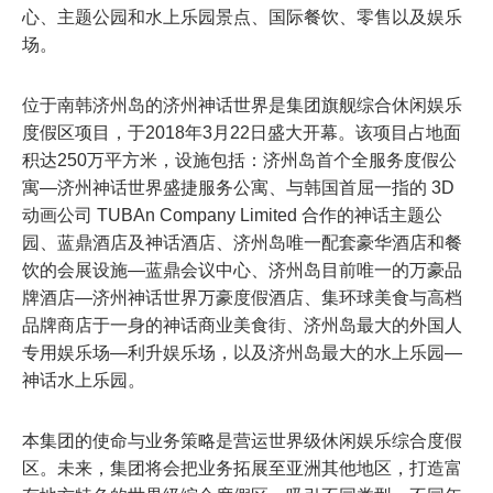
心、主题公园和水上乐园景点、国际餐饮、零售以及娱乐
场。
位于南韩济州岛的济州神话世界是集团旗舰综合休闲娱乐
度假区项目，于2018年3月22日盛大开幕。该项目占地面
积达250万平方米，设施包括：济州岛首个全服务度假公
寓—济州神话世界盛捷服务公寓、与韩国首屈一指的 3D
动画公司 TUBAn Company Limited 合作的神话主题公
园、蓝鼎酒店及神话酒店、济州岛唯一配套豪华酒店和餐
饮的会展设施—蓝鼎会议中心、济州岛目前唯一的万豪品
牌酒店—济州神话世界万豪度假酒店、集环球美食与高档
品牌商店于一身的神话商业美食街、济州岛最大的外国人
专用娱乐场—利升娱乐场，以及济州岛最大的水上乐园—
神话水上乐园。
本集团的使命与业务策略是营运世界级休闲娱乐综合度假
区。未来，集团将会把业务拓展至亚洲其他地区，打造富